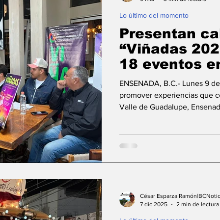
Lo último del momento
aja California
Ciencia & Tech
Tecate, Baja Ca
Presentan ca
“Viñadas 202
18 eventos en
Guadalupe
ENSENADA, B.C.- Lunes 9 de 
promover experiencias que ce
Valle de Guadalupe, Ensenada
agricultura, vinos, gastronomí
ofrece el destino, la asociac
Guadalupe (EDVG) presentó el
2026”, mismo que inicialmen
en el Valle de Guadalupe. La
César Esparza Ramón|BCNotic
7 dic 2025
2 min de lectura