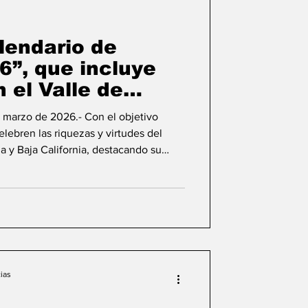
lifornia
lendario de
6”, que incluye
 el Valle de
marzo de 2026.- Con el objetivo
lebren las riquezas y virtudes del
 y Baja California, destacando su
a y la diversidad de atractivos que
ión civil Emprendedores del Valle de
 calendario oficial de “Viñadas
te contempla 18 eventos confirmados
s actividades
ias