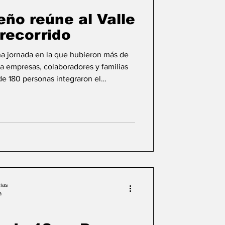
eño reúne al Valle
recorrido
a jornada en la que hubieron más de
 a empresas, colaboradores y familias
e 180 personas integraron el
 más de 300 obsequios para la
Baja California Diciembre 08 del 2025
 en las calles durante el Desfile de
 mil 500 asistentes”, declaró Marco
 de Empren
ias
a