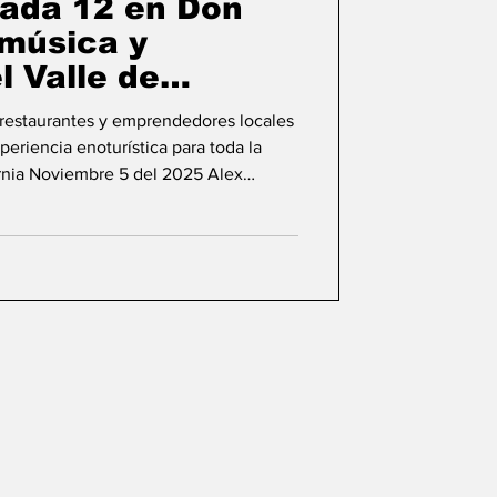
ada 12 en Don
 música y
l Valle de
, restaurantes y emprendedores locales
eriencia enoturística para toda la
ornia Noviembre 5 del 2025 Alex
e Viñedos Don Tomás, anunció la
ino, Música y Estrellas”, que se llevará
 el Valle de Guadalupe. El encuentro
ntes y productores locales en una
str