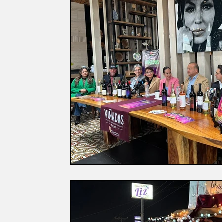
Política
EntramadoBC
Tijuana, B