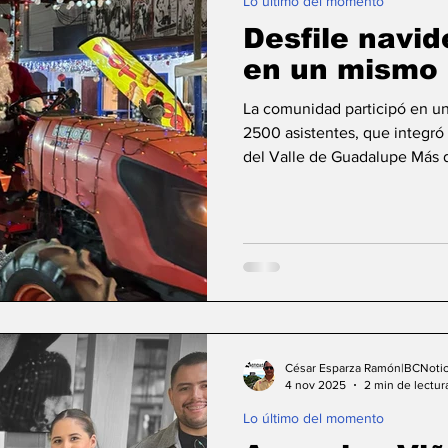
Lo último del momento
Desfile navid
en un mismo 
La comunidad participó en un
2500 asistentes, que integró
del Valle de Guadalupe Más d
contingente. Se recolectaron
kermés. Valle de Guadalupe, 
“El Valle volvió a encontrarse
Luces Navideñas con más de 2
Estudillo Bernal, presidente
César Esparza Ramón|BCNotic
4 nov 2025
2 min de lectur
Lo último del momento