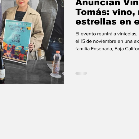
Anuncian Viñ
Tomás: vino,
estrellas en e
Guadalupe
El evento reunirá a vinícolas
el 15 de noviembre en una exp
familia Ensenada, Baja Calif
Moctezuma, representante d
realización de la Viñada 12 “V
a cabo el 15 de noviembre en
reunirá a vinícolas, restaura
jornada de degustaciones, ga