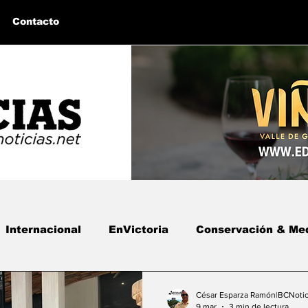
Contacto
Internacional
EnVictoria
Conservación & Me
 BC
Bahía de los Ángeles, BC
Columnas Invita
César Esparza Ramón|BCNotic
9 mar
3 min de lectura