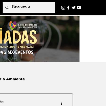
dio Ambiente
das
Indaba Editorial
ias