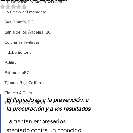
Conservación & Medio Ambiente
Obtuvo NaN de 5 estrellas.
Lo último del momento
San Quintín, BC
Bahía de los Ángeles, BC
Columnas Invitadas
Indaba Editorial
Política
EntramadoBC
Tijuana, Baja California
Ciencia & Tech
El llamado es a la prevención, a 
Tecate, Baja California
la procuración y a los resultados
Lamentan empresarios 
atentado contra un conocido 