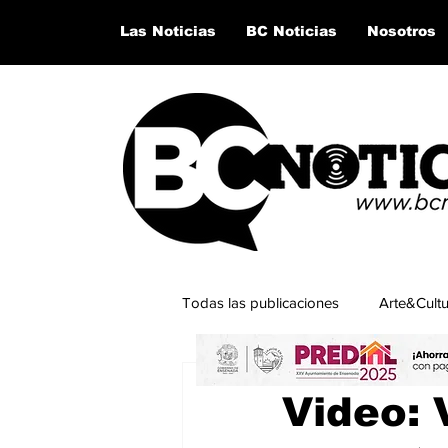
Las Noticias
BC Noticias
Nosotros
Todas las publicaciones
Arte&Cult
1 jun 2023
2 min de lectur
Lo último del momento
San Q
Video: 