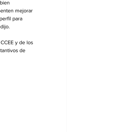
bien 
senten mejorar 
erfil para 
dijo.
l CCEE y de los 
tantivos de 