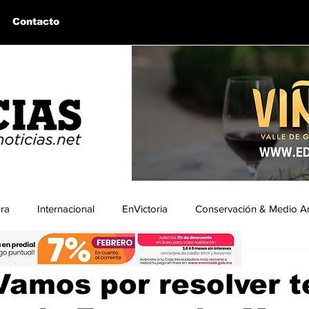
Contacto
ura
Internacional
EnVictoria
Conservación & Medio A
a
uintín, BC
Bahía de los Ángeles, BC
Columnas Invitadas
Vamos por resolver 