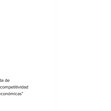
da de 
competitividad 
 económicas” 