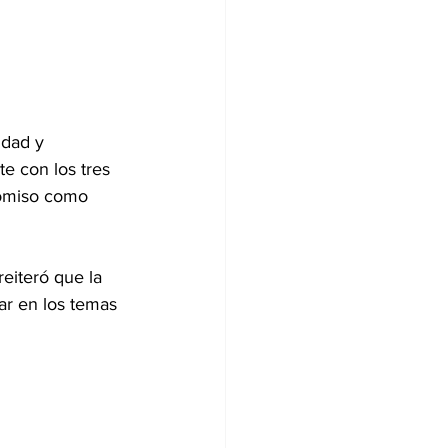
idad y 
e con los tres 
romiso como 
reiteró que la 
r en los temas 