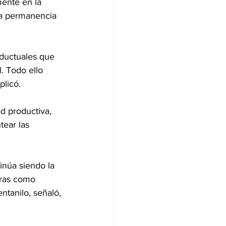
mente en la 
la permanencia 
nductuales que 
. Todo ello 
plicó.
d productiva, 
tear las 
inúa siendo la 
tras como 
tanilo, señaló, 