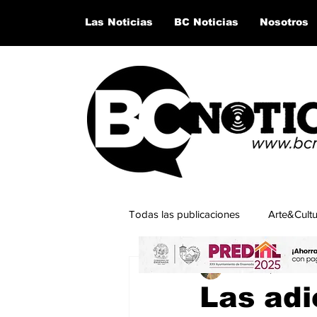
Las Noticias
BC Noticias
Nosotros
Todas las publicaciones
Arte&Cult
César Esparza Ram
Lo último del momento
San Q
Las adi