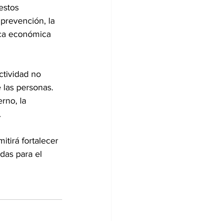
estos 
 prevención, la 
ica económica 
ctividad no 
 las personas. 
rno, la 
.
tirá fortalecer 
das para el 