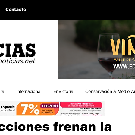
Contacto
ura
Internacional
EnVictoria
Conservación & Medio A
ón|BCNoticias
29 dic 2025
2 min de lectura
uintín, BC
Bahía de los Ángeles, BC
Columnas Invitadas
cciones frenan la