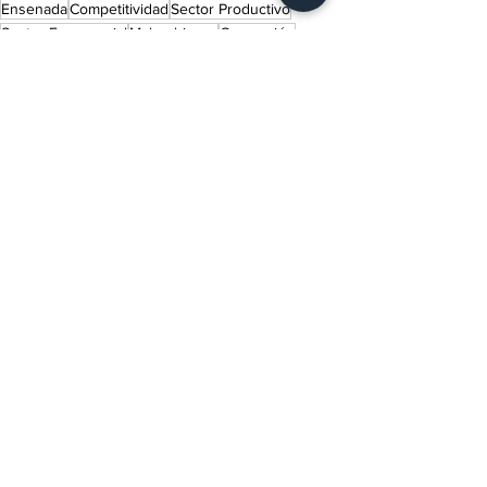
Ensenada
Competitividad
Sector Productivo
Sector Empresarial
Mal gobierno
Corrupción
Gobernadora de Baja California
Marina del Pilar Ávila Olmeda
Turismo
Policía
Guardia Nacional
Alcalde de Ensenada
Sector Primario
Chapultepec-Maneadero
Tramo de la muerte
Armando Ayala Robles
CABC
Walberto Solorio Meza
Movimiento Maneadero
Adriana Sánchez Rodríguez
Indaba Editorial
Ver todo
Entradas recientes