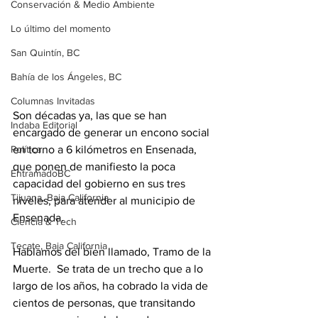
Conservación & Medio Ambiente
Lo último del momento
San Quintín, BC
Bahía de los Ángeles, BC
Columnas Invitadas
Son décadas ya, las que se han 
Indaba Editorial
encargado de generar un encono social 
Política
en torno a 6 kilómetros en Ensenada, 
que ponen de manifiesto la poca 
EntramadoBC
capacidad del gobierno en sus tres 
Tijuana, Baja California
niveles, para atender al municipio de 
Ensenada.
Ciencia & Tech
Tecate, Baja California
Hablamos del bien llamado, Tramo de la 
Muerte.  Se trata de un trecho que a lo 
largo de los años, ha cobrado la vida de 
cientos de personas, que transitando 