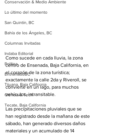
Conservación & Medio Ambiente
Lo último del momento
San Quintín, BC
Bahía de los Ángeles, BC
Columnas Invitadas
Indaba Editorial
Como sucede en cada lluvia, la zona 
Política
centro de Ensenada, Baja California, en 
el corazón de la zona turística; 
EntramadoBC
exactamente la calle 2da y Riveroll, se 
Tijuana, Baja California
convierte en un lago, para muchos 
vehículos, intransitable. 
Ciencia & Tech
Tecate, Baja California
Las precipitaciones pluviales que se 
han registrado desde la mañana de este 
sábado, han generado diversos daños 
materiales y un acumulado de 14 