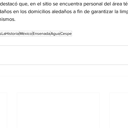
l destacó que, en el sitio se encuentra personal del área té
daños en los domicilios aledaños a fin de garantizar la lim
mismos.
sLaHistoria
México
Ensenada
Agua
Cespe