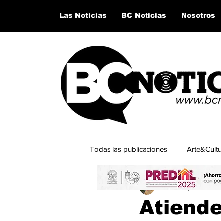
Las Noticias
BC Noticias
Nosotros
Todas las publicaciones
Arte&Cult
César Esparza Ram
Lo último del momento
San Q
Atiend