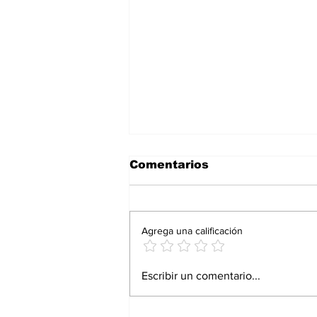
Comentarios
Agrega una calificación
Proturismo responde
Escribir un comentario...
con resultados: Andrés
Martínez Bremer