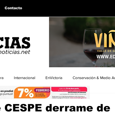
Contacto
ura
Internacional
EnVictoria
Conservación & Medio A
ón|BCNoticias
9 may
1 min de lectura
uintín, BC
Bahía de los Ángeles, BC
Columnas Invitadas
e CESPE derrame de