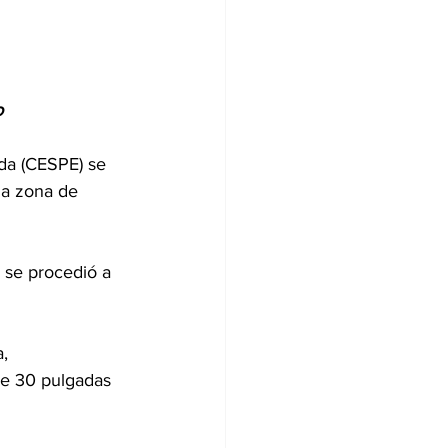
o
da (CESPE) se 
la zona de 
 se procedió a 
, 
de 30 pulgadas 