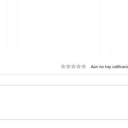
Obtuvo 0 de 5 estrellas.
Aún no hay calificac
Red Viva cumple un año
Agua
con impacto en
Ens
educación, inclusión y
Sán
conservación; formaliza