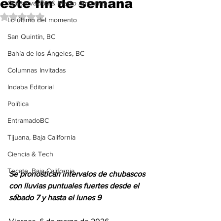
este fin de semana
Conservación & Medio Ambiente
Obtuvo NaN de 5 estrellas.
Lo último del momento
San Quintín, BC
Bahía de los Ángeles, BC
Columnas Invitadas
Indaba Editorial
Política
EntramadoBC
Tijuana, Baja California
Ciencia & Tech
Tecate, Baja California
Se pronostican intervalos de chubascos 
con lluvias puntuales fuertes desde el 
sábado 7 y hasta el lunes 9