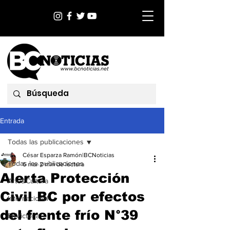
Entrada
Todas las publicaciones
César Esparza Ramón|BCNoticias
Todas las publicaciones
6 mar
2 min de lectura
Alerta Protección
Arte&Cultura
Civil BC por efectos
Internacional
del frente frío N°39
EnVictoria