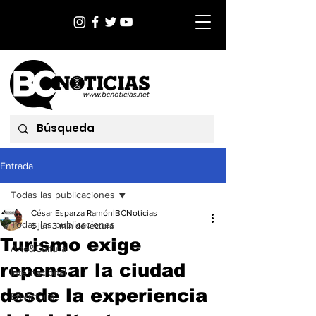
Entrada
Todas las publicaciones
César Esparza Ramón|BCNoticias
Todas las publicaciones
8 jun
3 min de lectura
Turismo exige
Arte&Cultura
repensar la ciudad
Internacional
desde la experiencia
EnVictoria