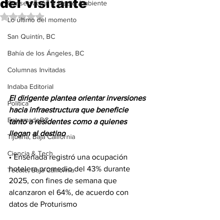
del visitante
Conservación & Medio Ambiente
Obtuvo NaN de 5 estrellas.
Lo último del momento
San Quintín, BC
Bahía de los Ángeles, BC
Columnas Invitadas
Indaba Editorial
El dirigente plantea orientar inversiones 
Política
hacia infraestructura que beneficie 
EntramadoBC
tanto a residentes como a quienes 
llegan al destino
Tijuana, Baja California
Ciencia & Tech
• Ensenada registró una ocupación 
hotelera promedio del 43% durante 
Tecate, Baja California
2025, con fines de semana que 
alcanzaron el 64%, de acuerdo con 
datos de Proturismo