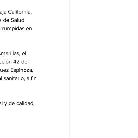
ja California, 
a de Salud 
errumpidas en 
arillas, el 
cción 42 del 
quez Espinoza, 
sanitario, a fin 
 y de calidad, 