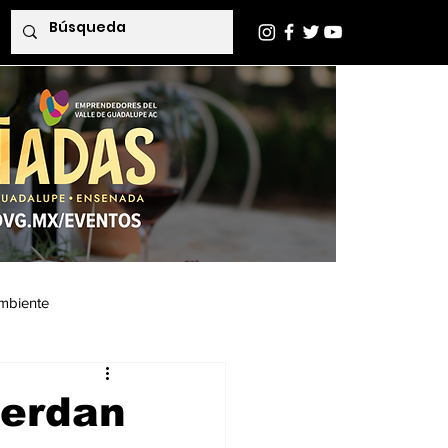
mbiente
Indaba Editorial
uerdan