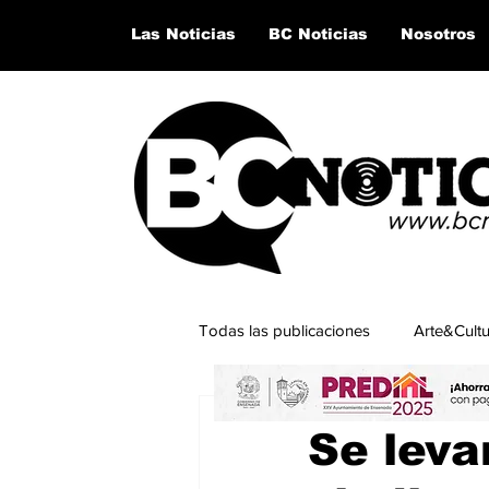
Las Noticias
BC Noticias
Nosotros
Todas las publicaciones
Arte&Cult
28 jul 2023
2 min de lectu
Lo último del momento
San Q
Se leva