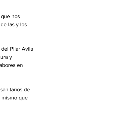
 que nos 
e las y los 
el Pilar Avila 
ura y 
labores en 
sanitarios de 
e, mismo que 