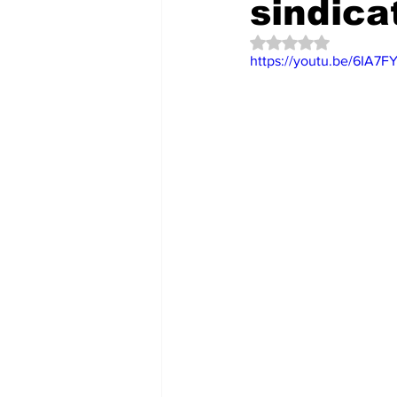
sindica
Política
EntramadoBC
T
Obtuvo NaN de 5 es
https://youtu.be/6IA7