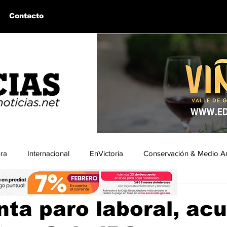
Contacto
ura
Internacional
EnVictoria
Conservación & Medio A
ra
uintín, BC
Bahía de los Ángeles, BC
Columnas Invitadas
nta paro laboral, ac