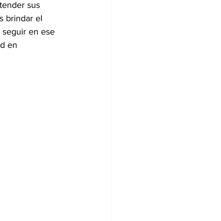
atender sus 
 brindar el 
n seguir en ese 
ad en 