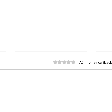
Obtuvo 0 de 5 estrellas.
Aún no hay calificac
Red Viva cumple un año
Agua
con impacto en
Ens
educación, inclusión y
Sán