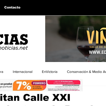
Contacto
ura
Internacional
EnVictoria
Conservación & Medio A
ra
uintín, BC
Bahía de los Ángeles, BC
Columnas Invitadas
itan Calle XXI