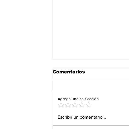
Comentarios
Agrega una calificación
Proturismo responde
Escribir un comentario...
con resultados: Andrés
Martínez Bremer