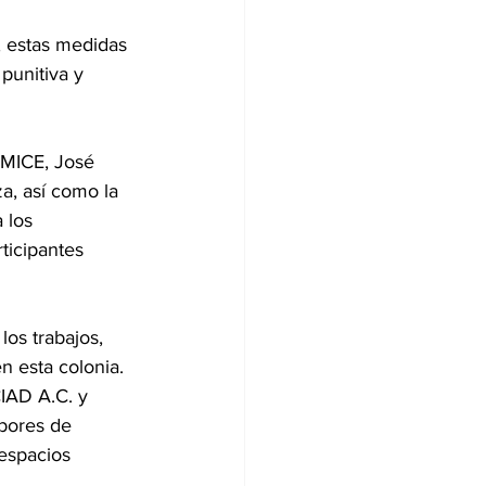
, estas medidas 
punitiva y 
OMICE, José 
a, así como la 
 los 
ticipantes 
os trabajos, 
 esta colonia.
CIAD A.C. y 
bores de 
 espacios 