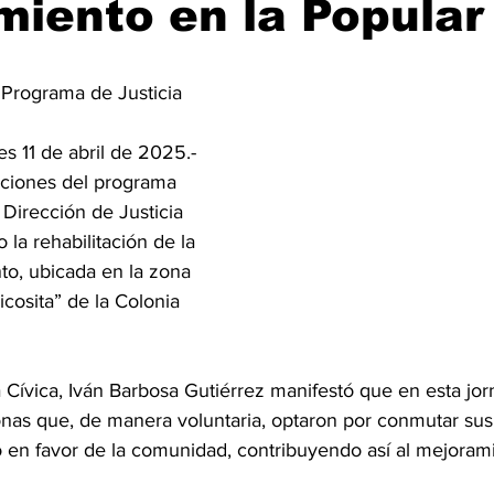
iento en la Popular
ijuana, Baja California
Ciencia & Tech
Tecate, Baja Californ
trellas.
s 11 de abril de 2025.- 
ciones del programa 
 Dirección de Justicia 
o la rehabilitación de la 
to, ubicada en la zona 
cosita” de la Colonia 
ia Cívica, Iván Barbosa Gutiérrez manifestó que en esta jor
onas que, de manera voluntaria, optaron por conmutar sus
jo en favor de la comunidad, contribuyendo así al mejoram