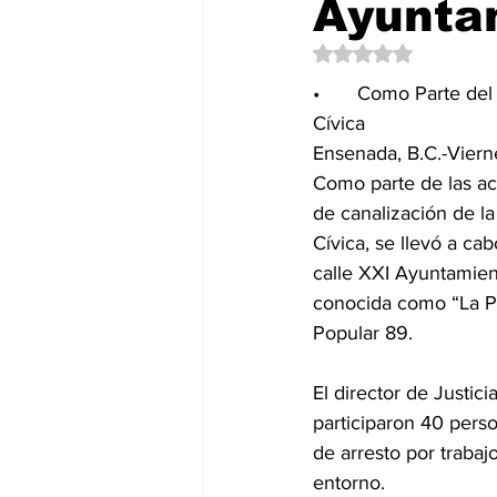
Ayuntam
Política
EntramadoBC
T
Obtuvo NaN de 5 es
•	Como Parte del Programa de Justicia 
Cívica
Ensenada, B.C.-Vierne
Como parte de las ac
de canalización de la
Cívica, se llevó a cab
calle XXI Ayuntamien
conocida como “La Pi
Popular 89.
El director de Justic
participaron 40 pers
de arresto por traba
entorno.