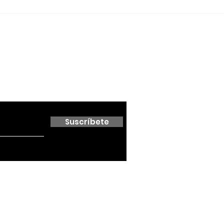
conservación; formaliza
alianza con el Cabildo
de Ensenada
 boletín
Suscríbete
5 PERIODISMO DIGITAL. CREADO POR BC NOTICIAS | NOTICIAS 
CALIFORNIA