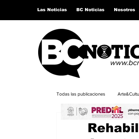
Las Noticias
BC Noticias
Nosotros
Todas las publicaciones
Arte&Cult
14 abr 2025
2 min de lectu
Lo último del momento
San Q
Rehabil