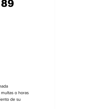
 89
ia
nada 
 multas o horas 
iento de su 