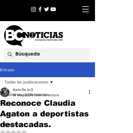
Entrada
Todas las publicaciones
Karla De la O
Todas las publicaciones
18 may 2024
1 min de lectura
Reconoce Claudia
Arte&Cultura
Agaton a deportistas
Internacional
destacadas.
EnVictoria
Obtuvo NaN de 5 estrellas.