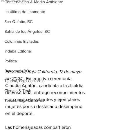
Conservación & Medio Ambiente
Lo último del momento
San Quintín, BC
Bahía de los Ángeles, BC
Columnas Invitadas
Indaba Editorial
Política
EntramadoBC
Ensenada, Baja California, 17 de mayo 
de 2024
 - En emotiva ceremonia, 
Tijuana, Baja California
Claudia Agatón, candidata a la alcaldía 
Ciencia & Tech
de Ensenada, entregó reconocimientos 
a un grupo de valientes y ejemplares 
Tecate, Baja California
mujeres por su destacado desempeño 
en el deporte.
Las homenajeadas compartieron 