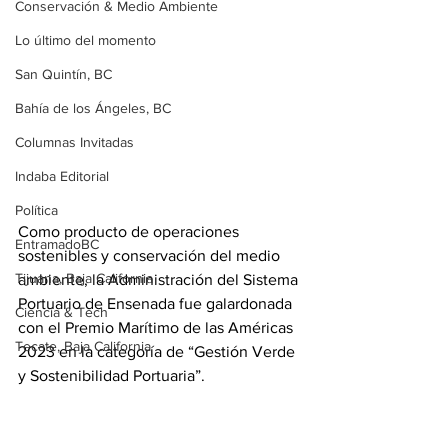
Conservación & Medio Ambiente
Lo último del momento
San Quintín, BC
Bahía de los Ángeles, BC
Columnas Invitadas
Indaba Editorial
Política
Como producto de operaciones 
EntramadoBC
sostenibles y conservación del medio 
Tijuana, Baja California
ambiente, la Administración del Sistema 
Portuario de Ensenada fue galardonada 
Ciencia & Tech
con el Premio Marítimo de las Américas 
Tecate, Baja California
2023 en la categoría de “Gestión Verde 
y Sostenibilidad Portuaria”. 