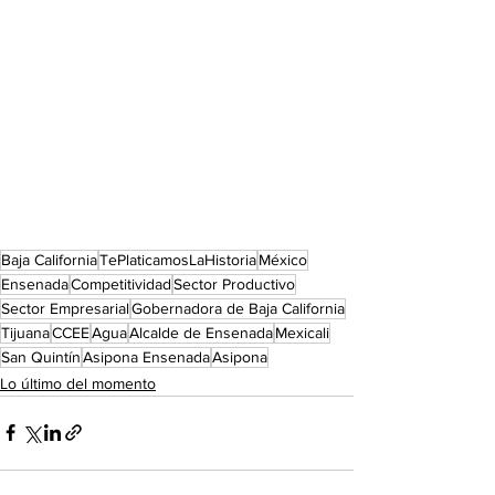
Baja California
TePlaticamosLaHistoria
México
Ensenada
Competitividad
Sector Productivo
Sector Empresarial
Gobernadora de Baja California
Tijuana
CCEE
Agua
Alcalde de Ensenada
Mexicali
San Quintín
Asipona Ensenada
Asipona
Lo último del momento