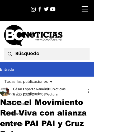
Entrada
Todas las publicaciones
César Esparza Ramón|BCNoticias
Todas las publicaciones
6 ago 2025
2 min de lectura
Nace el Movimiento
Arte&Cultura
Red Viva con alianza
Internacional
entre PAI PAI y Cruz
EnVictoria