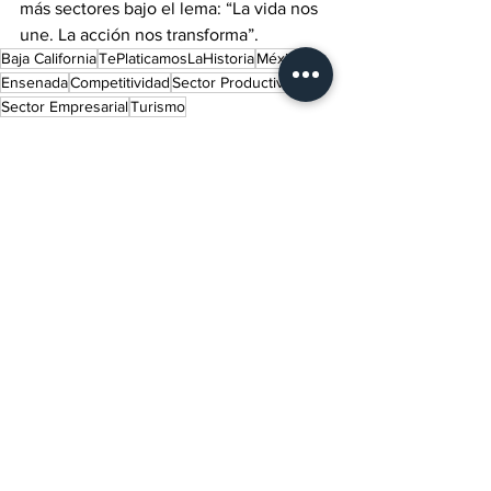
más sectores bajo el lema: “La vida nos 
une. La acción nos transforma”.
Baja California
TePlaticamosLaHistoria
México
Ensenada
Competitividad
Sector Productivo
Sector Empresarial
Turismo
Lo último del momento
Indaba Editorial
Ver todo
Entradas recientes