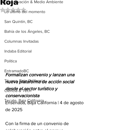
Roja
Conservación & Medio Ambiente
Obtuvo NaN de 5 estrellas.
Lo último del momento
San Quintín, BC
Bahía de los Ángeles, BC
Columnas Invitadas
Indaba Editorial
Política
EntramadoBC
Formalizan convenio y lanzan una 
Tijuana, Baja California
nueva plataforma de acción social 
desde el sector turístico y 
Ciencia & Tech
conservacionista
Tecate, Baja California
Ensenada, Baja California | 4 de agosto 
de 2025
Con la firma de un convenio de 