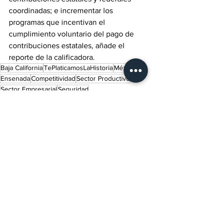
coordinadas; e incrementar los 
programas que incentivan el 
cumplimiento voluntario del pago de 
contribuciones estatales, añade el 
reporte de la calificadora.
Baja California
TePlaticamosLaHistoria
México
Ensenada
Competitividad
Sector Productivo
Sector Empresarial
Seguridad
Gobernadora de Baja California
Marina del Pilar Ávila Olmeda
Lo último del momento
Ver todo
Entradas recientes