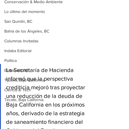
Conservación & Medio Ambiente
Lo último del momento
San Quintín, BC
Bahía de los Ángeles, BC
Columnas Invitadas
Indaba Editorial
Política
La Secretaría de Hacienda 
EntramadoBC
informó que la perspectiva 
Tijuana, Baja California
crediticia mejoró tras proyectar 
Ciencia & Tech
una reducción de la deuda de 
Tecate, Baja California
Baja California en los próximos 
años, derivado de la estrategia 
de saneamiento financiero del 