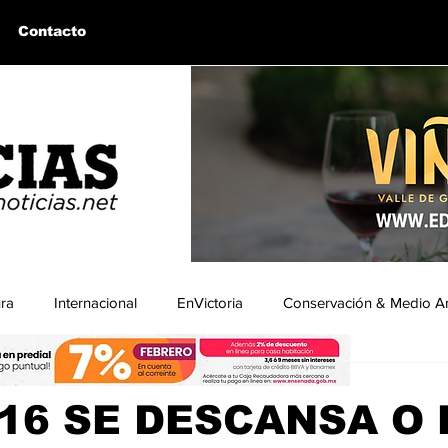
Contacto
ura
Internacional
EnVictoria
Conservación & Medio A
pt 2024
1 min de lectura
uintín, BC
Bahía de los Ángeles, BC
Columnas Invitadas
16 SE DESCANSA O