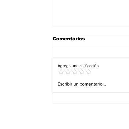
Comentarios
Agrega una calificación
Proturismo responde
Escribir un comentario...
con resultados: Andrés
Martínez Bremer