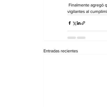
 Finalmente agregó que es instrucción de la gobernadora Marina del Pilar Avila Olmeda estar 
vigilantes al cumplim
Entradas recientes