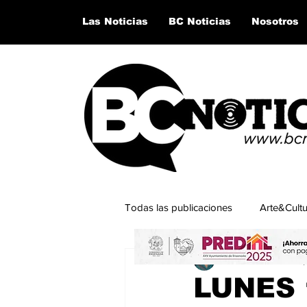
Las Noticias
BC Noticias
Nosotros
Todas las publicaciones
Arte&Cult
Karla De la O
13 se
Lo último del momento
San Q
LUNES 