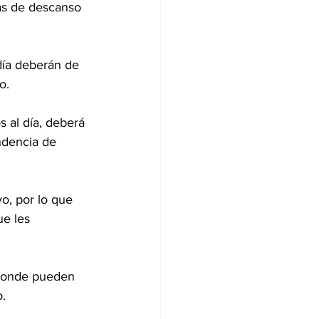
as de descanso 
día deberán de 
o.
 al día, deberá 
ndencia de 
vo, por lo que 
ue les 
 donde pueden 
o.