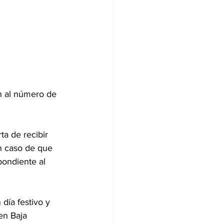
ón al número de 
ta de recibir 
n caso de que 
pondiente al 
día festivo y 
en Baja 