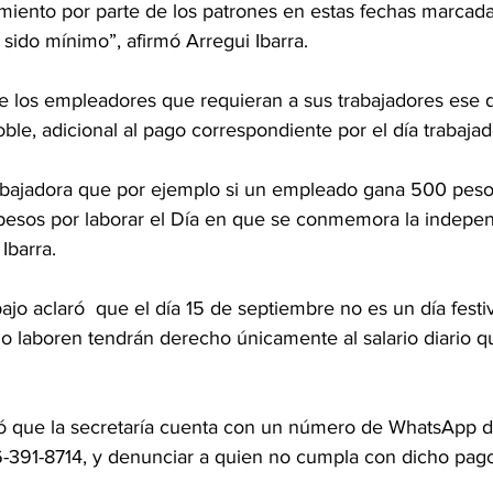
limiento por parte de los patrones en estas fechas marcad
a sido mínimo”, afirmó Arregui Ibarra.
que los empleadores que requieran a sus trabajadores ese 
oble, adicional al pago correspondiente por el día trabajad
trabajadora que por ejemplo si un empleado gana 500 pesos
0 pesos por laborar el Día en que se conmemora la indepe
Ibarra.
bajo aclaró  que el día 15 de septiembre no es un día festi
lo laboren tendrán derecho únicamente al salario diario q
rmó que la secretaría cuenta con un número de WhatsApp
86-391-8714, y denunciar a quien no cumpla con dicho pag