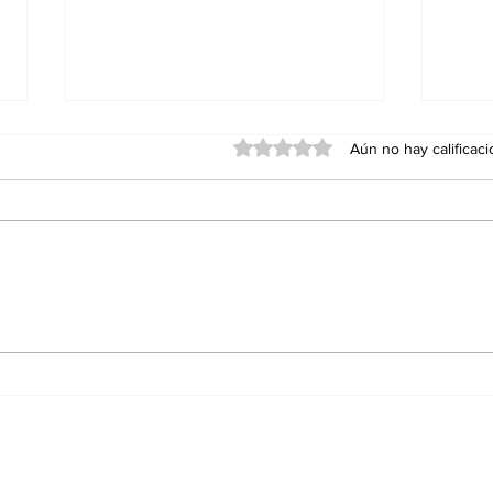
Obtuvo 0 de 5 estrellas.
Aún no hay calificac
Red Viva cumple un año
Agua
con impacto en
Ens
educación, inclusión y
Sán
conservación; formaliza
alianza con el Cabildo
de Ensenada