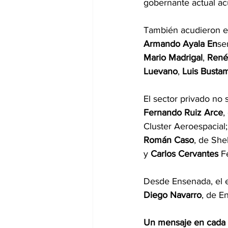
gobernante actual acud
También acudieron e
Armando
Ayala
En
se
Mario Madrigal
,
 René
Luevano
, 
Luis
Busta
El sector privado no 
Fernando
Ruiz Arce
,
Cluster Aeroespacial;
Román
Caso
, de She
y 
Carlos
Cervantes
 F
Desde Ensenada, el e
Diego
Navarro
, de E
Un mensaje en cada 