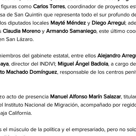
 figuras como 
Carlos
Torres
, coordinador de proyectos es
esa de San Quintín que representa todo el sur profundo de
 los diputados locales 
Mayté Méndez
 y
 Diego Arregui
; ad
s 
Claudia
Moreno
 y 
Armando
Samaniego
, este último coo
n San Lázaro.
embros del gabinete estatal, entre ellos 
Alejandro Arreg
naya
, director del INDIVI; 
Miguel Ángel Badiola
, a cargo d
rto Machado
Domínguez
, responsable de los centros penit
o acto de presencia 
Manuel Alfonso Marín Salazar
, titul
l Instituto Nacional de Migración, acompañado por regido
ja California.
 el músculo de la política y el empresariado, pero no solo