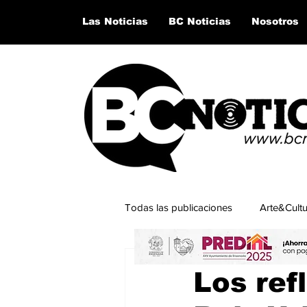
Las Noticias
BC Noticias
Nosotros
Todas las publicaciones
Arte&Cult
9 feb 2025
2 min de lectur
Lo último del momento
San Q
Los ref