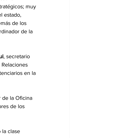
tratégicos; muy 
l estado, 
emás de los 
rdinador de la 
ui
, secretario 
e Relaciones 
enciarios en la 
ar de la Oficina 
res de los 
 la clase 