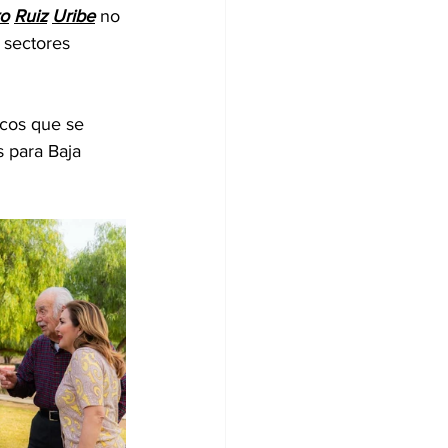
ro
Ruiz
Uribe
 no 
 sectores 
icos que se 
 para Baja 