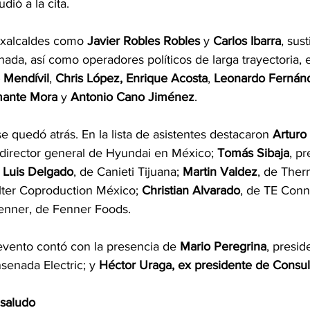
ió a la cita. 
xalcaldes como 
Javier
Robles Robles
 y 
Carlos Ibarra
, sust
nada, así como operadores políticos de larga trayectoria, e
 Mendívil
, 
Chris
López, Enrique Acosta
, 
Leonardo
Fernán
mante
Mora
 y 
Antonio
Cano
Jiménez
.
se quedó atrás. En la lista de asistentes destacaron
 Arturo
 director general de Hyundai en México; 
Tomás
Sibaja
, pr
 
Luis
Delgado
, de Canieti Tijuana; 
Martin
Valdez
, de Ther
lter Coproduction México; 
Christian
Alvarado
, de TE Conn
enner, de Fenner Foods.
vento contó con la presencia de 
Mario
Peregrina
, presi
nsenada Electric; y 
Héctor
Uraga, ex presidente de Consul
saludo