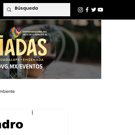
mbiente
Indaba Editorial
ndro