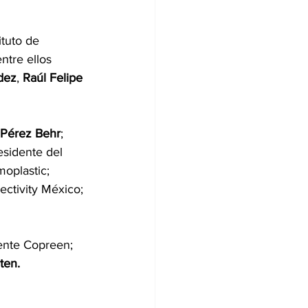
ituto de 
ntre ellos 
dez
, 
Raúl
Felipe
 Pérez Behr
; 
esidente del 
moplastic; 
ectivity México; 
dente Copreen; 
ten.