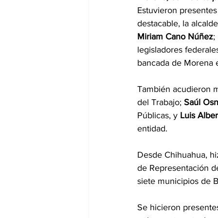
Estuvieron presentes
destacable, la alcald
Miriam Cano Núñez
;
legisladores federale
bancada de Morena e
También acudieron mi
del Trabajo;
 Saúl Os
Públicas, y 
Luis Albe
entidad.
Desde Chihuahua, hiz
de Representación de
siete municipios de Ba
Se hicieron presentes