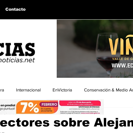
Contacto
ura
Internacional
EnVictoria
Conservación & Medio A
a
uintín, BC
Bahía de los Ángeles, BC
Columnas Invitadas
lectores sobre Aleja