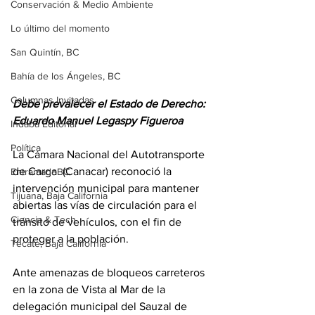
Conservación & Medio Ambiente
Lo último del momento
San Quintín, BC
Bahía de los Ángeles, BC
Columnas Invitadas
Debe prevalecer el Estado de Derecho: 
Eduardo Manuel Legaspy Figueroa
Indaba Editorial
Política
La Cámara Nacional del Autotransporte 
de Carga  (Canacar) reconoció la 
EntramadoBC
intervención municipal para mantener 
Tijuana, Baja California
abiertas las vías de circulación para el 
Ciencia & Tech
tránsito de vehículos, con el fin de 
proteger a la población.
Tecate, Baja California
Ante amenazas de bloqueos carreteros 
en la zona de Vista al Mar de la 
delegación municipal del Sauzal de 