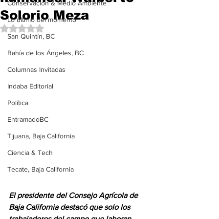
Conservación & Medio Ambiente
Solorio Meza
Lo último del momento
Obtuvo NaN de 5 estrellas.
San Quintín, BC
Bahía de los Ángeles, BC
Columnas Invitadas
Indaba Editorial
Política
EntramadoBC
Tijuana, Baja California
Ciencia & Tech
Tecate, Baja California
El presidente del Consejo Agrícola de 
Baja California destacó que solo los 
trabajadores del campo que laboran 