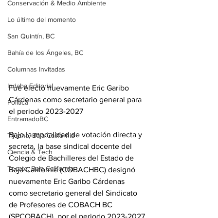
Conservación & Medio Ambiente
Lo último del momento
San Quintín, BC
Bahía de los Ángeles, BC
Columnas Invitadas
Indaba Editorial
Fue electo nuevamente Eric Garibo 
Cárdenas como secretario general para 
Política
el periodo 2023-2027
EntramadoBC
Bajo la modalidad de votación directa y 
Tijuana, Baja California
secreta, la base sindical docente del 
Ciencia & Tech
Colegio de Bachilleres del Estado de 
Tecate, Baja California
Baja California (COBACHBC) designó 
nuevamente Eric Garibo Cárdenas 
como secretario general del Sindicato 
de Profesores de COBACH BC 
(SPCOBACH), por el periodo 2023-2027.