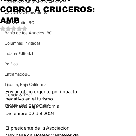
Conservación & Medio Ambiente
COBRO A CRUCEROS:
Lo último del momento
AMB
San Quintín, BC
Obtuvo NaN de 5 estrellas.
Bahía de los Ángeles, BC
Columnas Invitadas
Indaba Editorial
Política
EntramadoBC
Tijuana, Baja California
Envían oficio urgente por impacto 
Ciencia & Tech
negativo en el turismo.
Tecate, Baja California
Ensenada, Baja California 
Diciembre 02 del 2024
El presidente de la Asociación 
Mexicana de Hoteles y Moteles de 