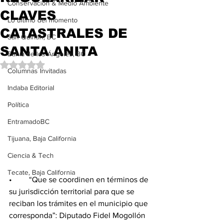
Conservación & Medio Ambiente
CLAVES
Lo último del momento
CATASTRALES DE
San Quintín, BC
SANTA ANITA
Bahía de los Ángeles, BC
Obtuvo NaN de 5 estrellas.
Columnas Invitadas
Indaba Editorial
Política
EntramadoBC
Tijuana, Baja California
Ciencia & Tech
Tecate, Baja California
•	“Que se coordinen en términos de 
su jurisdicción territorial para que se 
reciban los trámites en el municipio que 
corresponda”: Diputado Fidel Mogollón