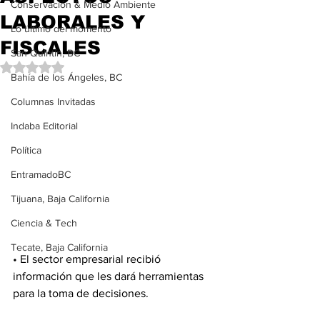
Conservación & Medio Ambiente
LABORALES Y
Lo último del momento
FISCALES
San Quintín, BC
Obtuvo NaN de 5 estrellas.
Bahía de los Ángeles, BC
Columnas Invitadas
Indaba Editorial
Política
EntramadoBC
Tijuana, Baja California
Ciencia & Tech
Tecate, Baja California
• El sector empresarial recibió 
información que les dará herramientas 
para la toma de decisiones.