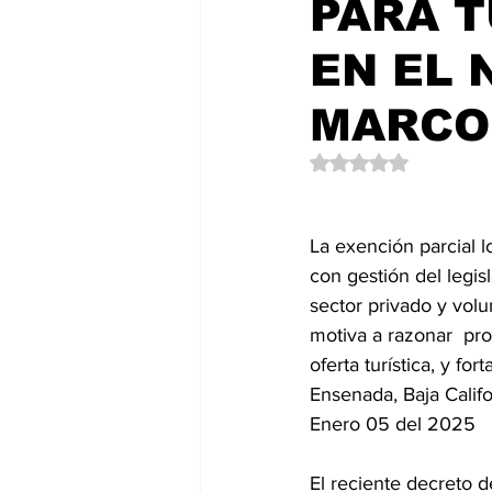
PARA 
Política
EntramadoBC
T
EN EL 
MARCO
Obtuvo NaN de 5 es
La exención parcial l
con gestión del legisl
sector privado y volun
motiva a razonar  pro
oferta turística, y fo
Ensenada, Baja Califo
Enero 05 del 2025
El reciente decreto 