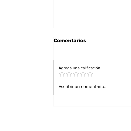
Comentarios
Agrega una calificación
Proturismo responde
Escribir un comentario...
con resultados: Andrés
Martínez Bremer