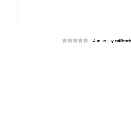
Obtuvo 0 de 5 estrellas.
Aún no hay calificac
Red Viva cumple un año
Agua
con impacto en
Ens
educación, inclusión y
Sán
conservación; formaliza
alianza con el Cabildo
de Ensenada