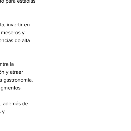
 para estadías 
a, invertir en 
, meseros y 
ncias de alta 
tra la 
n y atraer 
a gastronomía, 
egmentos.
es, además de 
 y 