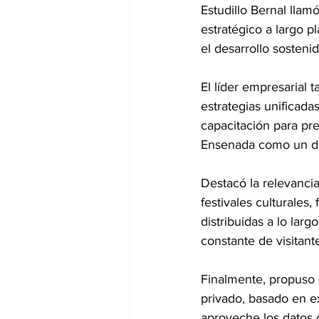
Estudillo Bernal llam
estratégico a largo 
el desarrollo sosteni
El líder empresarial 
estrategias unificada
capacitación para pr
Ensenada como un des
Destacó la relevanci
festivales culturales,
distribuidas a lo lar
constante de visitant
Finalmente, propuso d
privado, basado en ex
aproveche los datos c