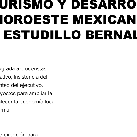
TURISMO Y DESARR
ijuana, Baja California
Ciencia & Tech
Tecate, Baja Californ
NOROESTE MEXICAN
 ESTUDILLO BERNA
trellas.
ograda a cruceristas 
ativo, insistencia del 
tad del ejecutivo,  
yectos para ampliar la 
rtalecer la economía local
rnia 
de exención para 