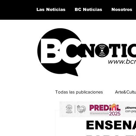
Las Noticias
BC Noticias
Nosotros
Todas las publicaciones
Arte&Cult
6 ene 2025
2 min de lectu
Lo último del momento
San Q
ENSENA