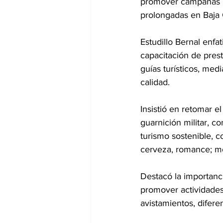
promover campañas p
prolongadas en Baja 
Estudillo Bernal enfat
capacitación de prest
guías turísticos, med
calidad.
Insistió en retomar 
guarnición militar, c
turismo sostenible, c
cerveza, romance; mo
Destacó la importanci
promover actividades 
avistamientos, difer