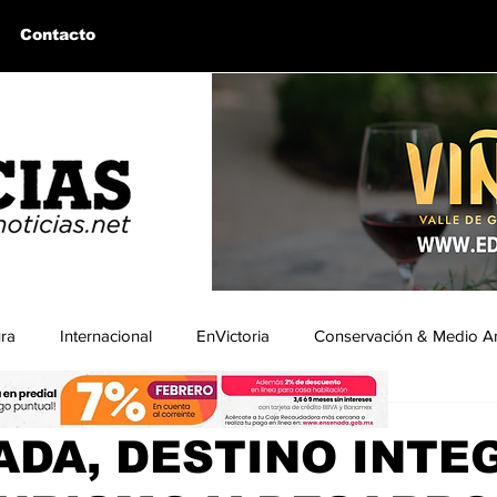
Contacto
ura
Internacional
EnVictoria
Conservación & Medio A
ra
uintín, BC
Bahía de los Ángeles, BC
Columnas Invitadas
DA, DESTINO INTE