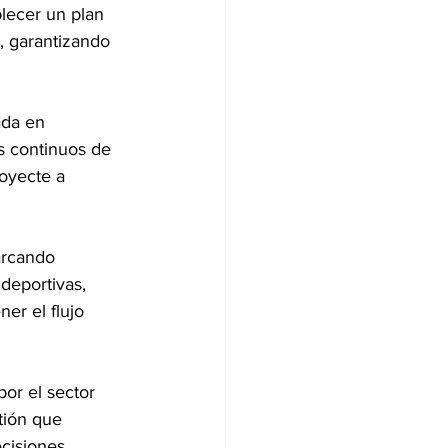
blecer un plan 
, garantizando 
ada en 
s continuos de 
oyecte a 
arcando 
 deportivas, 
er el flujo 
por el sector 
tión que 
ecisiones 