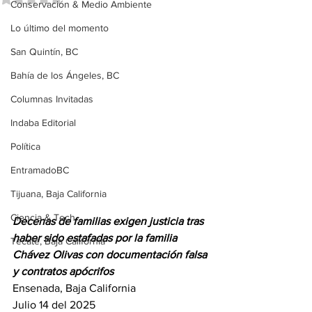
Conservación & Medio Ambiente
Lo último del momento
San Quintín, BC
Bahía de los Ángeles, BC
Columnas Invitadas
Indaba Editorial
Política
EntramadoBC
Tijuana, Baja California
Ciencia & Tech
Decenas de familias exigen justicia tras 
haber sido estafadas por la familia 
Tecate, Baja California
Chávez Olivas con documentación falsa 
y contratos apócrifos
Ensenada, Baja California
Julio 14 del 2025