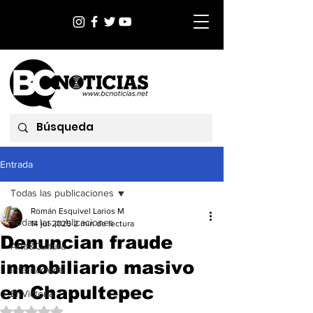
Entrada
Todas las publicaciones
Román Esquivel Larios M
Todas las publicaciones
14 jul 2025
2 min de lectura
Denuncian fraude
Arte&Cultura
inmobiliario masivo
Internacional
en Chapultepec
EnVictoria
Obtuvo NaN de 5 estrellas.