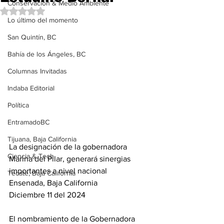
Conservación & Medio Ambiente
Obtuvo NaN de 5 estrellas.
Lo último del momento
San Quintín, BC
Bahía de los Ángeles, BC
Columnas Invitadas
Indaba Editorial
Política
EntramadoBC
Tijuana, Baja California
La designación de la gobernadora 
Ciencia & Tech
Marina del Pilar, generará sinergias 
importantes a nivel nacional 
Tecate, Baja California
Ensenada, Baja California 
Diciembre 11 del 2024
El nombramiento de la Gobernadora 