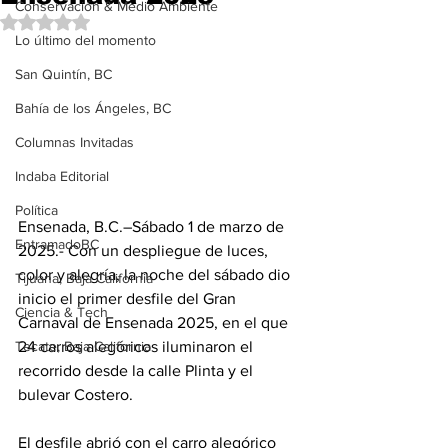
Conservación & Medio Ambiente
Obtuvo NaN de 5 estrellas.
Lo último del momento
San Quintín, BC
Bahía de los Ángeles, BC
Columnas Invitadas
Indaba Editorial
Política
Ensenada, B.C.–Sábado 1 de marzo de 
EntramadoBC
2025.- Con un despliegue de luces, 
color y alegría, la noche del sábado dio 
Tijuana, Baja California
inicio el primer desfile del Gran 
Ciencia & Tech
Carnaval de Ensenada 2025, en el que 
24 carros alegóricos iluminaron el 
Tecate, Baja California
recorrido desde la calle Plinta y el 
bulevar Costero.
El desfile abrió con el carro alegórico 