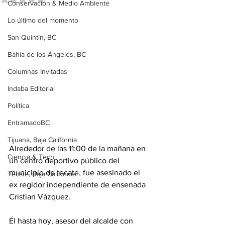
Conservación & Medio Ambiente
Lo último del momento
San Quintín, BC
Bahía de los Ángeles, BC
Columnas Invitadas
Indaba Editorial
Política
EntramadoBC
Tijuana, Baja California
Alrededor de las 11:00 de la mañana en 
Ciencia & Tech
un centro deportivo público del 
municipio de tecate, fue asesinado el 
Tecate, Baja California
ex regidor independiente de ensenada 
Cristian Vázquez.
Él hasta hoy, asesor del alcalde con 