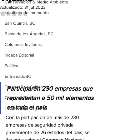
Conservación & Medio Ambiente
Actualizado:
31 jul 2023
Lo último del momento
Obtuvo NaN de 5 estrellas.
San Quintín, BC
Bahía de los Ángeles, BC
Columnas Invitadas
Indaba Editorial
Política
EntramadoBC
Tijuana, Baja California
Participarán 230 empresas que 
representan a 50 mil elementos 
Ciencia & Tech
en todo el país
Tecate, Baja California
Con la partipación de más de 230 
empresas de seguridad privada 
proveniente de 26 estados del país, se 
llevará a cabo el Congreso Nacional 