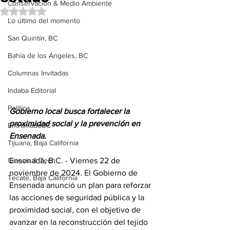
Conservación & Medio Ambiente
Obtuvo NaN de 5 estrellas.
Lo último del momento
San Quintín, BC
Bahía de los Ángeles, BC
Columnas Invitadas
Indaba Editorial
Política
Gobierno local busca fortalecer la 
proximidad social y la prevención en 
EntramadoBC
Ensenada.
Tijuana, Baja California
Ensenada, B.C. - Viernes 22 de 
Ciencia & Tech
noviembre de 2024. El Gobierno de 
Tecate, Baja California
Ensenada anunció un plan para reforzar 
las acciones de seguridad pública y la 
proximidad social, con el objetivo de 
avanzar en la reconstrucción del tejido 