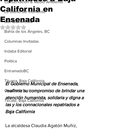
Conservación & Medio Ambiente
California en
Lo último del momento
Ensenada
San Quintín, BC
Obtuvo NaN de 5 estrellas.
Bahía de los Ángeles, BC
Columnas Invitadas
Indaba Editorial
Política
EntramadoBC
Tijuana, Baja California
El Gobierno Municipal de Ensenada, 
reafirma su compromiso de brindar una 
Ciencia & Tech
atención humanista, solidaria y digna a 
Tecate, Baja California
las y los connacionales repatriados a 
Baja California
La alcaldesa Claudia Agatón Muñiz, 