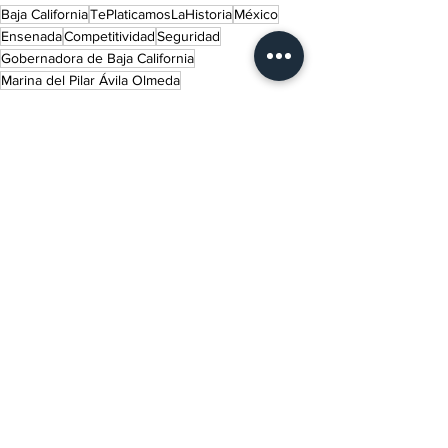
Baja California
TePlaticamosLaHistoria
México
Ensenada
Competitividad
Seguridad
Gobernadora de Baja California
Marina del Pilar Ávila Olmeda
Lo último del momento
Política
Ver todo
Entradas recientes