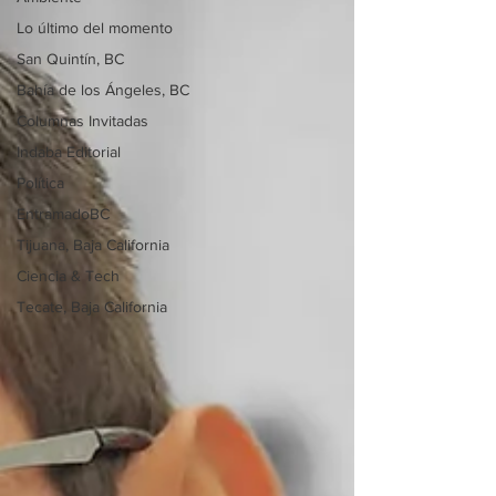
Lo último del momento
San Quintín, BC
Bahía de los Ángeles, BC
Columnas Invitadas
Indaba Editorial
Política
EntramadoBC
Tijuana, Baja California
Ciencia & Tech
Tecate, Baja California