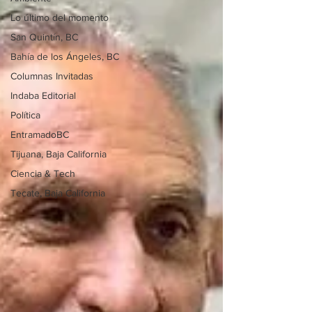
Lo último del momento
San Quintín, BC
Bahía de los Ángeles, BC
Columnas Invitadas
Indaba Editorial
Política
EntramadoBC
Tijuana, Baja California
Ciencia & Tech
Tecate, Baja California