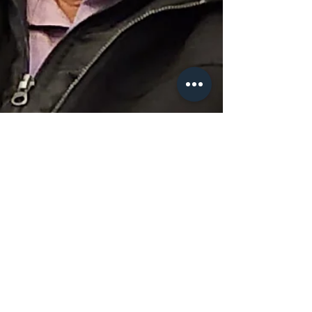
César Esparza Ramón|BCNoticias
5 feb 2024
1 min de lectura
Lo último del momento
Avances en
competitividad de