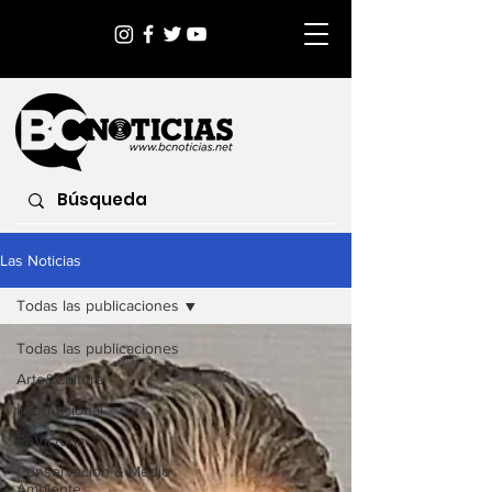
Las Noticias
Todas las publicaciones
Todas las publicaciones
Arte&Cultura
Internacional
EnVictoria
Conservación & Medio
Ambiente