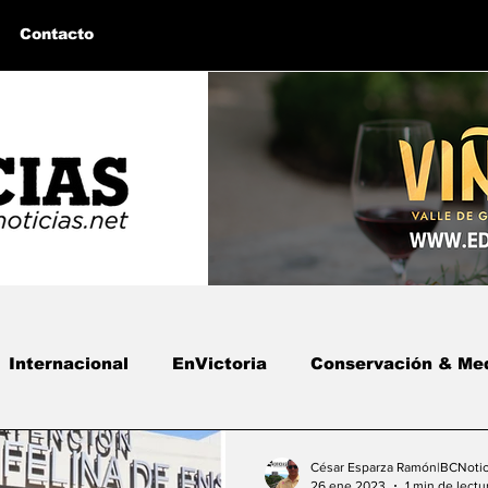
Contacto
Internacional
EnVictoria
Conservación & Me
 BC
Bahía de los Ángeles, BC
Columnas Invita
César Esparza Ramón|BCNotic
26 ene 2023
1 min de lectu