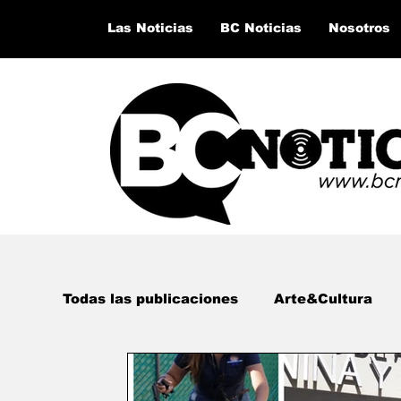
Las Noticias
BC Noticias
Nosotros
Todas las publicaciones
Arte&Cultura
Lo último del momento
San Quintín,