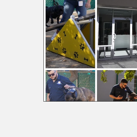
Política
EntramadoBC
Tijuana, B