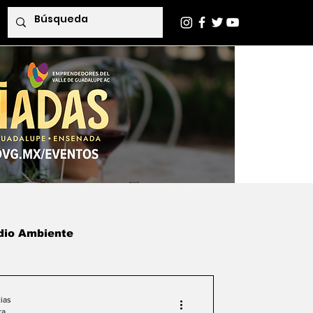
dio Ambiente
das
Indaba Editorial
ias
ra