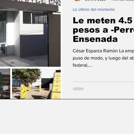
Lo último del momento
aja California
Ciencia & Tech
Tecate, Baja Ca
Le meten 4.5
pesos a -Perr
Ensenada
César Esparza Ramón La empr
puso de modo, y luego del a
federal,...