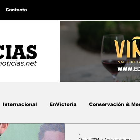
Contacto
Internacional
EnVictoria
Conservación & Me
 BC
Bahía de los Ángeles, BC
Columnas Invita
-
19 mar 2024
1 min de lectura