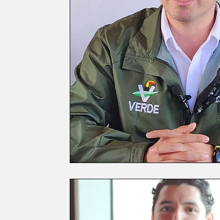
Política
EntramadoBC
Tijuana, B