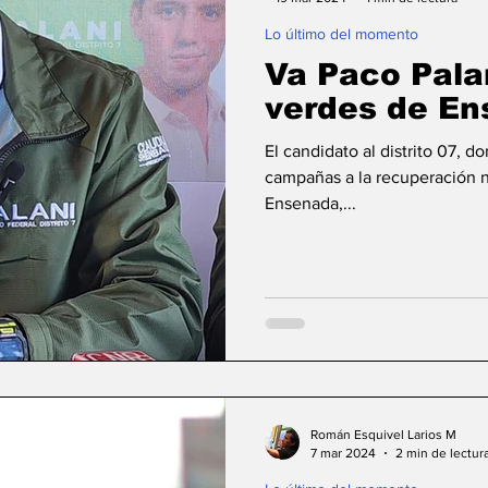
Lo último del momento
aja California
Ciencia & Tech
Tecate, Baja Ca
Va Paco Pala
verdes de E
El candidato al distrito 07, 
campañas a la recuperación n
Ensenada,...
Román Esquivel Larios M
7 mar 2024
2 min de lectur