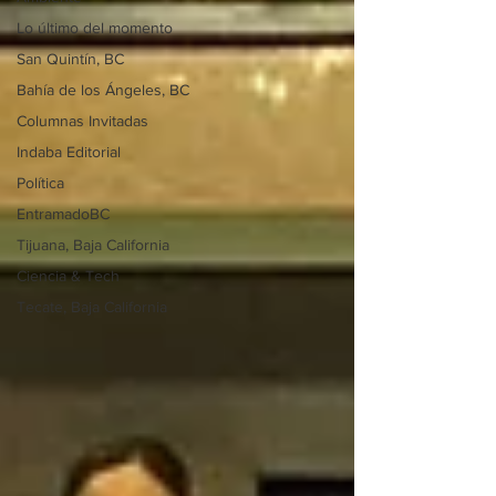
Lo último del momento
San Quintín, BC
Bahía de los Ángeles, BC
Columnas Invitadas
Indaba Editorial
Política
EntramadoBC
Tijuana, Baja California
Ciencia & Tech
Tecate, Baja California