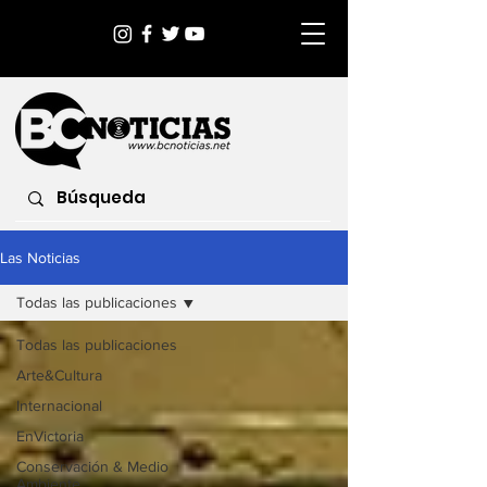
Las Noticias
Todas las publicaciones
Todas las publicaciones
Arte&Cultura
Internacional
EnVictoria
Conservación & Medio
Ambiente