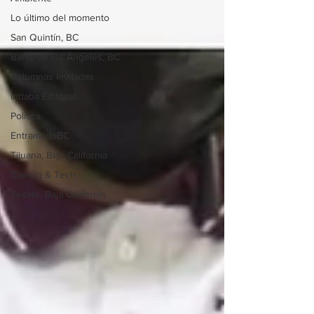
Lo último del momento
San Quintín, BC
Bahía de los Ángeles, BC
Columnas Invitadas
Indaba Editorial
Política
EntramadoBC
Tijuana, Baja California
Ciencia & Tech
Tecate, Baja California