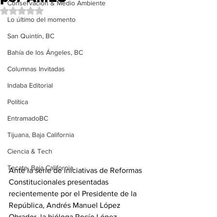
Conservación & Medio Ambiente
Obtuvo NaN de 5 estrellas.
Lo último del momento
San Quintín, BC
Bahía de los Ángeles, BC
Columnas Invitadas
Indaba Editorial
Política
EntramadoBC
Tijuana, Baja California
Ciencia & Tech
Tecate, Baja California
Ante la serie de iniciativas de Reformas 
Constitucionales presentadas 
recientemente por el Presidente de la 
República, Andrés Manuel López 
Obrador, la bióloga Rocío López 