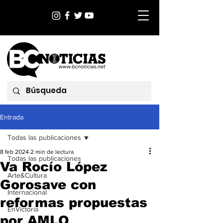
Entrada
Todas las publicaciones
8 feb 2024
2 min de lectura
Todas las publicaciones
Va Rocío López
Arte&Cultura
Gorosave con
Internacional
reformas propuestas
EnVictoria
por AMLO