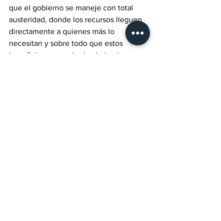
que el gobierno se maneje con total 
austeridad, donde los recursos lleguen 
directamente a quienes más lo 
necesitan y sobre todo que estos 
beneficios no se pierdan bajo ninguna 
circunstancia, y por último sentenció 
“Espero que las y los legisladores 
federales piensen en el bienestar de 
nuestro país y se aprueben estas 
iniciativas de ley”.
Baja California
TePlaticamosLaHistoria
Ensenada
AMLO
Andrés Manuel López Obrador
Rocío López Gorosave
Andrés
Lo último del momento