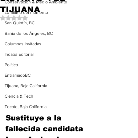
Conservación & Medio Ambiente
TIJUANA
Lo último del momento
Obtuvo NaN de 5 estrellas.
San Quintín, BC
Bahía de los Ángeles, BC
Columnas Invitadas
Indaba Editorial
Política
EntramadoBC
Tijuana, Baja California
Ciencia & Tech
Tecate, Baja California
Sustituye a la 
fallecida candidata 