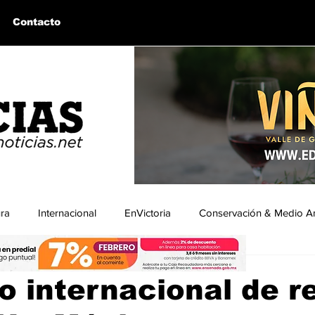
Contacto
ura
Internacional
EnVictoria
Conservación & Medio A
ra
uintín, BC
Bahía de los Ángeles, BC
Columnas Invitadas
o internacional de r