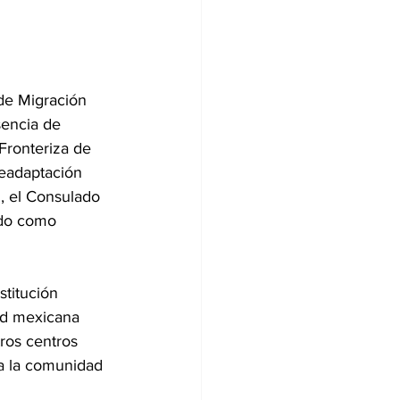
 de Migración 
sencia de 
Fronteriza de 
eadaptación 
n, el Consulado 
ndo como 
stitución 
ad mexicana 
ros centros 
 a la comunidad 