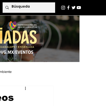
mbiente
Indaba Editorial
eos