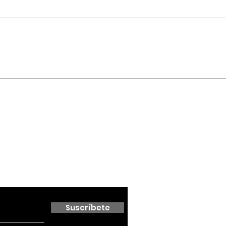
Red Viva cumple un año
Agua
con impacto en
Ens
educación, inclusión y
Sán
conservación; formaliza
alianza con el Cabildo
de Ensenada
 boletín
Suscríbete