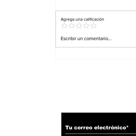
Agrega una calificación
Proturismo responde
Escribir un comentario...
con resultados: Andrés
Martínez Bremer
Suscríbete a nuestro