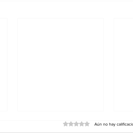
Obtuvo 0 de 5 estrellas.
Aún no hay calificac