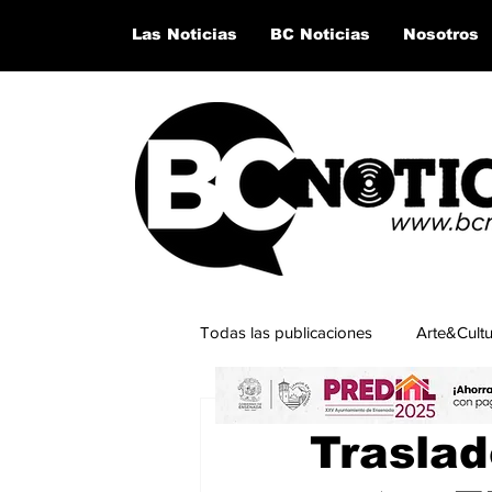
Las Noticias
BC Noticias
Nosotros
Todas las publicaciones
Arte&Cult
17 nov 2023
1 min de lectu
Lo último del momento
San Q
Traslad