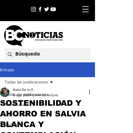
Entrada
Todas las publicaciones
Karla De la O
Todas las publicaciones
5 ago 2024
2 min de lectura
SOSTENIBILIDAD Y
Arte&Cultura
AHORRO EN SALVIA
Internacional
BLANCA Y
EnVictoria