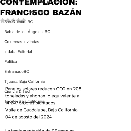
CONTEMPLACIÓN:
Conservación & Medio Ambiente
FRANCISCO BAZÁN
Lo último del momento
Obtuvo NaN de 5 estrellas.
San Quintín, BC
Bahía de los Ángeles, BC
Columnas Invitadas
Indaba Editorial
Política
EntramadoBC
Tijuana, Baja California
Paneles solares reducen CO2 en 208 
Ciencia & Tech
toneladas y ahorran lo equivalente a 
Tecate, Baja California
14,247 árboles plantados
Valle de Guadalupe, Baja California 
04 de agosto del 2024
La implementación de 95 paneles 