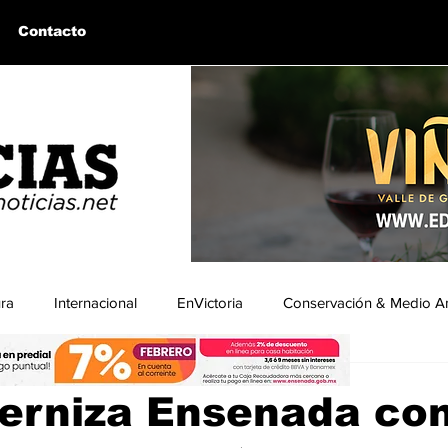
Contacto
ura
Internacional
EnVictoria
Conservación & Medio A
ura
uintín, BC
Bahía de los Ángeles, BC
Columnas Invitadas
erniza Ensenada co