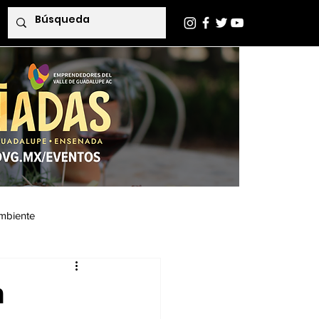
mbiente
Indaba Editorial
n