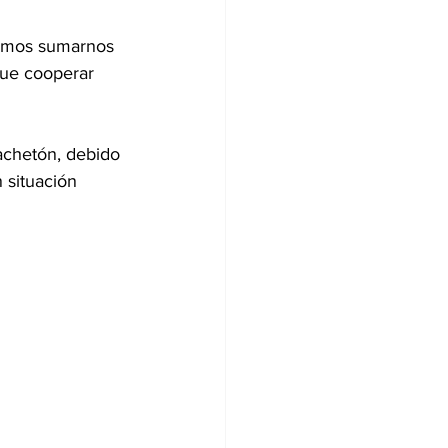
bemos sumarnos 
que cooperar 
achetón, debido 
 situación 