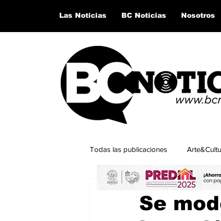
Las Noticias
BC Noticias
Nosotros
Todas las publicaciones
Arte&Cult
25 ene 2025
2 min de lect
Lo último del momento
San Q
Se mod