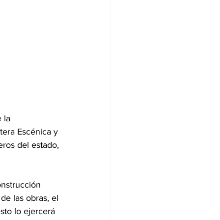
 la 
etera Escénica y 
ros del estado, 
onstrucción 
e las obras, el 
to lo ejercerá 