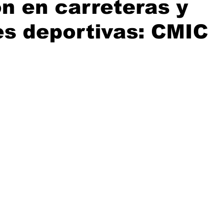
ón en carreteras y
ijuana, Baja California
Ciencia & Tech
Tecate, Baja Californ
s deportivas: CMIC
trellas.