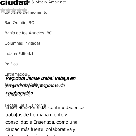
ciudad
Conservación & Medio Ambiente
Obtuvo NaN de 5 estrellas.
Lo último del momento
San Quintín, BC
Bahía de los Ángeles, BC
Columnas Invitadas
Indaba Editorial
Política
EntramadoBC
Regidora Janise Izabal trabaja en 
Tijuana, Baja California
proyectos para programa de 
colaboración
Ciencia & Tech
Tecate, Baja California
Ensenada.- Para dar continuidad a los 
trabajos de hermanamiento y 
consolidad a Ensenada, como una 
ciudad más fuerte, colaborativa y 