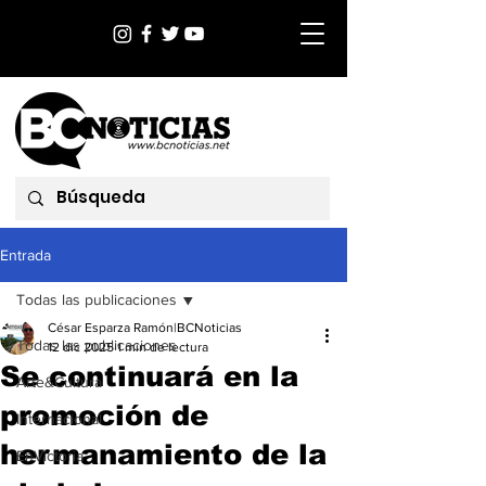
Entrada
Todas las publicaciones
César Esparza Ramón|BCNoticias
Todas las publicaciones
12 dic 2025
1 min de lectura
Se continuará en la
Arte&Cultura
promoción de
Internacional
hermanamiento de la
EnVictoria