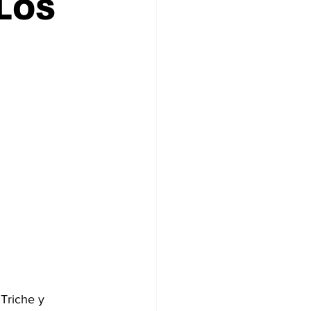
 LOS
ia
Triche y 