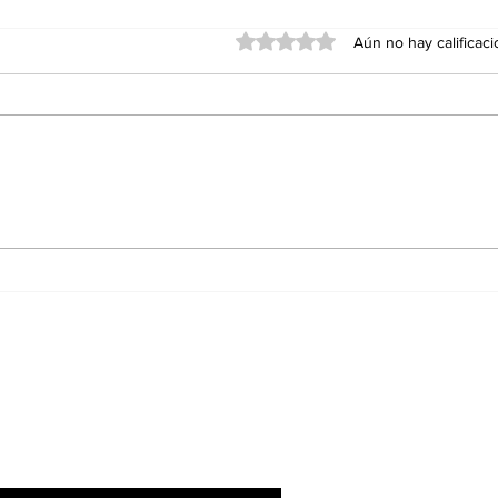
Obtuvo 0 de 5 estrellas.
Aún no hay calificac
Red Viva cumple un año
Agua
con impacto en
Ens
educación, inclusión y
Sán
conservación; formaliza
alianza con el Cabildo
de Ensenada
 boletín