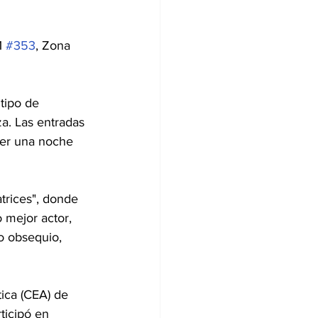
1 
#353
, Zona 
tipo de 
a. Las entradas 
ser una noche 
trices", donde 
 mejor actor, 
o obsequio, 
ica (CEA) de 
ticipó en 