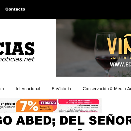
Contacto
ura
Internacional
EnVictoria
Conservación & Medio A
ura
uintín, BC
Bahía de los Ángeles, BC
Columnas Invitadas
O ABED; DEL SEÑO