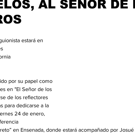
ELOS, AL SEÑOR DE
ijuana, Baja California
Ciencia & Tech
Tecate, Baja Californ
ROS
trellas.
guionista estará en 
es
ornia 
ido por su papel como 
es en "El Señor de los 
rse de los reflectores 
s para dedicarse a la 
viernes 24 de enero, 
ferencia 
breto” en Ensenada, donde estará acompañado por Josué 