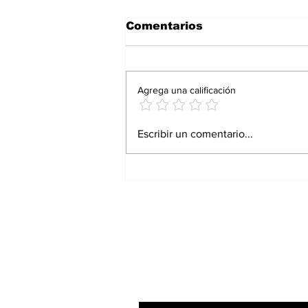
Comentarios
Agrega una calificación
Proturismo responde
Escribir un comentario...
con resultados: Andrés
Martínez Bremer
Suscríbete a nuestro