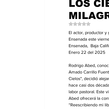
LOS CI
Política
EntramadoBC
T
MILAG
Obtuvo NaN de 5 es
El actor, productor y 
Ensenada este viern
Ensenada,  Baja Calif
Enero 22 del 2025
Rodrigo Abed, conoc
Amado Carrillo Fuent
Cielos", decidió aleja
hace casi dos década
labor pastoral. Este 
Abed ofrecerá la con
“Reescribiendo mi li