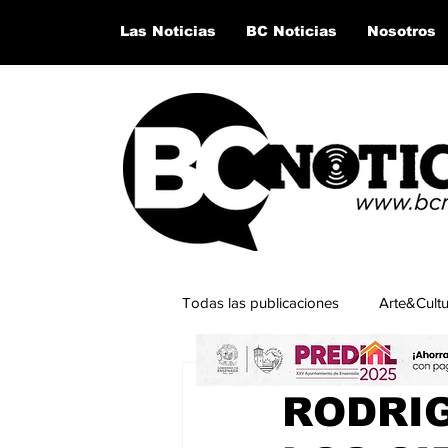
Las Noticias
BC Noticias
Nosotros
Todas las publicaciones
Arte&Cult
22 ene 2025
2 min de lect
Lo último del momento
San Q
RODRIG