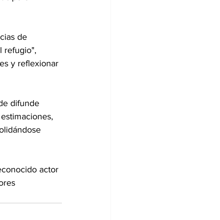
cias de 
refugio", 
s y reflexionar 
de difunde 
 estimaciones, 
olidándose 
econocido actor 
ores 