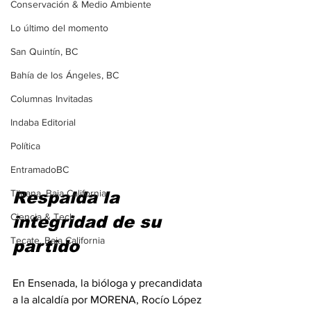
Conservación & Medio Ambiente
Lo último del momento
San Quintín, BC
Bahía de los Ángeles, BC
Columnas Invitadas
Indaba Editorial
Política
EntramadoBC
Tijuana, Baja California
Respalda la 
Ciencia & Tech
integridad de su 
Tecate, Baja California
partido
En Ensenada, la bióloga y precandidata 
a la alcaldía por MORENA, Rocío López 