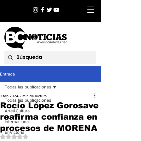
Entrada
Todas las publicaciones
3 feb 2024
2 min de lectura
Todas las publicaciones
Rocío López Gorosave
Arte&Cultura
reafirma confianza en
Internacional
procesos de MORENA
EnVictoria
Obtuvo NaN de 5 estrellas.