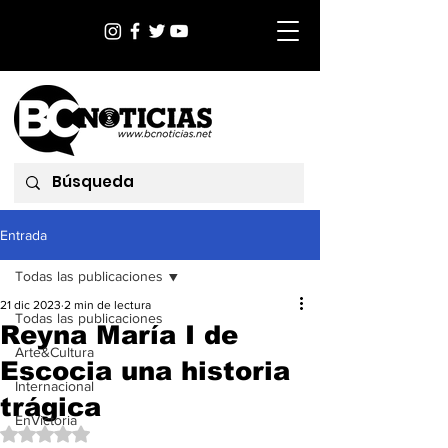
Entrada
Todas las publicaciones
21 dic 2023
2 min de lectura
Todas las publicaciones
Reyna María I de
Arte&Cultura
Escocia una historia
Internacional
trágica
EnVictoria
Obtuvo NaN de 5 estrellas.