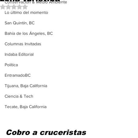
Conservación & Medio Ambiente
Obtuvo NaN de 5 estrellas.
Lo último del momento
San Quintín, BC
Bahía de los Ángeles, BC
Columnas Invitadas
Indaba Editorial
Política
EntramadoBC
Tijuana, Baja California
Ciencia & Tech
Tecate, Baja California
Cobro a cruceristas 