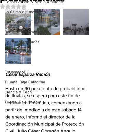
Conservación & Medio Ambiente
Obtuvo NaN de 5 estrellas.
Lo último del momento
San Quintín, BC
Bahía de los Ángeles, BC
Columnas Invitadas
Indaba Editorial
Política
EntramadoBC
César Esparza Ramón 
Tijuana, Baja California
Hasta un 90 por ciento de probabilidad 
Ciencia & Tech
de lluvias, se espera para este fin de 
Tecate, Baja California
semana en Ensenada, comenzando a 
partir del mediodía de este sábado 14 
de enero, informó el director de la 
Coordinación Municipal de Protección 
Civil, Julio César Obregón Angulo.