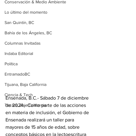
Conservación & Medio Ambiente
Lo último del momento
San Quintín, BC
Bahía de los Ángeles, BC
Columnas Invitadas
Indaba Editorial
Política
EntramadoBC
Tijuana, Baja California
Ciencia & Tech
Ensenada, B.C.- Sábado 7 de diciembre 
de 2024.- Como parte de las acciones 
Tecate, Baja California
en materia de inclusión, el Gobierno de 
Ensenada realizará un taller para 
mayores de 15 años de edad, sobre 
conceptos básicos en la lectoescritura 